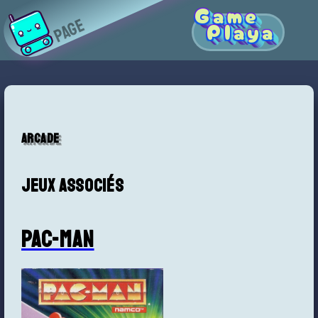
Game
Page
Playa
Arcade
Jeux associés
Pac-Man